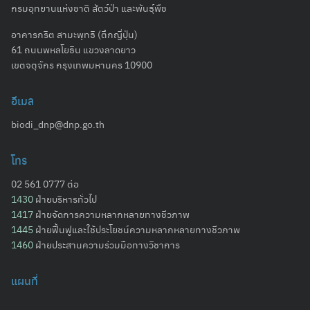
กรมอุทยานแห่งชาติ สัตว์ป่า และพันธุ์พืช
อาคารกริต สามะพุทธิ (ตึกญี่ปุ่น)
61 ถนนพหลโยธิน แขวงลาดยาว
เขตจตุจักร กรุงเทพมหานคร 10900
อีเมล
biodi_dnp@dnp.go.th
โทร
02 561 0777 ต่อ
1430
ฝ่ายบริหารทั่วไป
1417
ฝ่ายจัดการความหลากหลายทางชีวภาพ
1445
ฝ่ายฟื้นฟูและใช้ประโยชน์ความหลากหลายทางชีวภาพ
Search
1460
ฝ่ายประสานความร่วมมือทางวิชาการ
for:
แผนที่